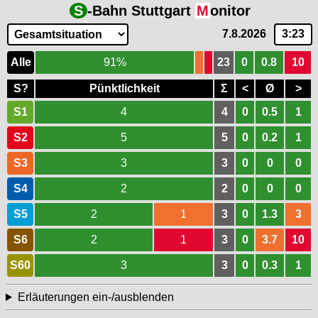
S
-Bahn Stuttgart
M
onitor
7.8.2026
3:23
Alle
91%
23
0
0.8
10
S?
Pünktlichkeit
Σ
<
Ø
>
S1
4
4
0
0.5
1
S2
5
5
0
0.2
1
S3
3
3
0
0
0
S4
2
2
0
0
0
S5
2
1
3
0
1.3
3
S6
2
1
3
0
3.7
10
S60
3
3
0
0.3
1
Erläuterungen ein-/ausblenden