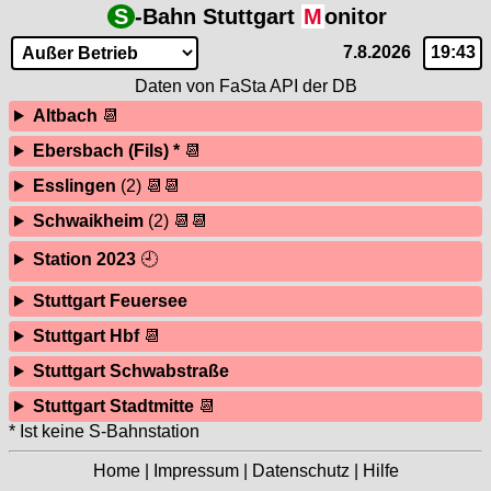
S
-Bahn Stuttgart
M
onitor
7.8.2026
19:43
Daten von
FaSta API der DB
Altbach
📆
Ebersbach (Fils) *
📆
Esslingen
(2) 📆📆
Schwaikheim
(2) 📆📆
Station 2023
🕘
Stuttgart Feuersee
Stuttgart Hbf
📆
Stuttgart Schwabstraße
Stuttgart Stadtmitte
📆
* Ist keine S-Bahnstation
Home
|
Impressum
|
Datenschutz
|
Hilfe