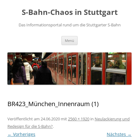
S-Bahn-Chaos in Stuttgart
Das Informationsportal rund um die Stuttgarter S-Bahn
Zum Inhalt springen
Menü
BR423_München_Innenraum (1)
Veröffentlicht am
24.06.2020
mit
2560 × 1920
in
Neulackierung und
Redesign für die S-Bahn?
.
← Vorheriges
Nächstes →