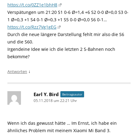
https://t.co/0ZZ1e1bhH8
Verspätungen um 21:20 S1 0-6 Ø=1,4 +6 S2 0-0 Ø=0,0 S3 0-
1 Ø=0,3 +1 S4 0-1 Ø=0,3 +1 S5 0-0 Ø=0,0 S6 0-1…
https://t.co/Rzz7Vg1gEG
Durch die neue längere Darstellung fehlt mir also die S6
und die S60.
Irgendeine Idee wie ich die letzten 2 S-Bahnen noch
bekomme?
↓
Antworten
Earl Y. Bird
Beitragsautor
05.11.2018 um 22:21 Uhr
Wenn ich das gewusst hätte … Im Ernst, ich habe ein
ähnliches Problem mit meinem Xiaomi Mi Band 3.