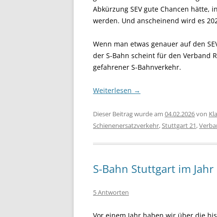
Abkürzung SEV gute Chancen hätte, in
werden. Und anscheinend wird es 202
Wenn man etwas genauer auf den SEV 
der S-Bahn scheint für den Verband Re
gefahrener S-Bahnverkehr.
Weiterlesen
→
Dieser Beitrag wurde am
04.02.2026
von
Kl
Schienenersatzverkehr
,
Stuttgart 21
,
Verba
S-Bahn Stuttgart im Jah
5 Antworten
Vor einem Jahr haben wir über die his