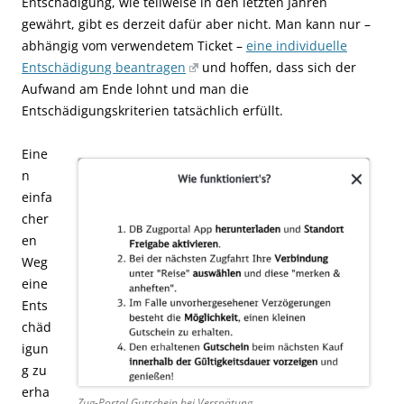
Entschädigung, wie teilweise in den letzten Jahren
gewährt, gibt es derzeit dafür aber nicht. Man kann nur –
abhängig vom verwendetem Ticket –
eine individuelle
Entschädigung beantragen
und hoffen, dass sich der
Aufwand am Ende lohnt und man die
Entschädigungskriterien tatsächlich erfüllt.
Eine
n
einfa
cher
en
Weg
eine
Ents
chäd
igun
g zu
erha
Zug-Portal Gutschein bei Verspätung