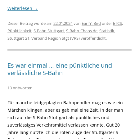
Weiterlesen
→
Dieser Beitrag wurde am
22.01.2024
von
Earl Y. Bird
unter
ETCS
,
Pünktlichkeit
,
S-Bahn Stuttgart
,
S-Bahn-Chaos.de
,
Statistik
,
Stuttgart 21
,
Verband Region Stgt (VRS)
veröffentlicht.
Es war einmal … eine pünktliche und
verlässliche S-Bahn
13 Antworten
Für manche leidgeplagten Bahnpendler mag es wie ein
Märchen klingen, aber es gab mal eine Zeit, in der man
sich auf die S-Bahn Stuttgart als pünktliches und
zuverlässiges Verkehrsmittel verlassen konnte. Gut 20
Jahre lang nutzte ich die roten Züge der Stuttgarter S-