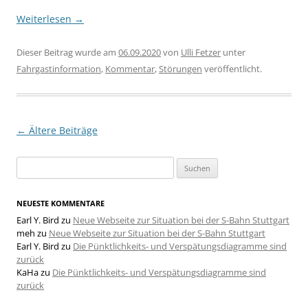
Weiterlesen
→
Dieser Beitrag wurde am
06.09.2020
von
Ulli Fetzer
unter
Fahrgastinformation
,
Kommentar
,
Störungen
veröffentlicht.
Beitragsnavigation
←
Ältere Beiträge
Suchen
nach:
NEUESTE KOMMENTARE
Earl Y. Bird
zu
Neue Webseite zur Situation bei der S-Bahn Stuttgart
meh
zu
Neue Webseite zur Situation bei der S-Bahn Stuttgart
Earl Y. Bird
zu
Die Pünktlichkeits- und Verspätungsdiagramme sind
zurück
KaHa
zu
Die Pünktlichkeits- und Verspätungsdiagramme sind
zurück