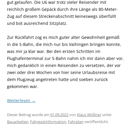
gut gelaufen. Die U6 war trotz vieler Reisender mit
reichlich großem Gepäck durch ihre Länge als 80-Meter-
Zug auf diesem Streckenabschnitt keineswegs überfüllt
und bot ausreichend Sitzplatz.
Zur Rückfahrt zog es mich guter alter Gewohnheit gemäß
in die S-Bahn, die mich nur bis Vaihingen bringen konnte,
was mir ja klar war. Bei den ersten Schritten im
Flughafenterminal zur S-Bahn nahm ich mir dann aber vor,
mich gedanklich in einen Reisenden zu versetzen, der vor
zwei oder drei Wochen von hier seine Urlaubsreise mit
dem Flugzeug angetreten hatte und soeben zurück
gekommen war.
Weiterlesen
→
Dieser Beitrag wurde am
01.09.2022
von
Klaus Wößner
unter
Bauarbeiten
,
Fahrgastinformation
,
Fahrplan
veröffentlicht.