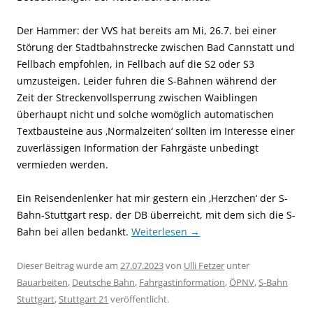
Der Hammer: der VVS hat bereits am Mi, 26.7. bei einer
Störung der Stadtbahnstrecke zwischen Bad Cannstatt und
Fellbach empfohlen, in Fellbach auf die S2 oder S3
umzusteigen. Leider fuhren die S-Bahnen während der
Zeit der Streckenvollsperrung zwischen Waiblingen
überhaupt nicht und solche womöglich automatischen
Textbausteine aus ‚Normalzeiten‘ sollten im Interesse einer
zuverlässigen Information der Fahrgäste unbedingt
vermieden werden.
Ein Reisendenlenker hat mir gestern ein ‚Herzchen‘ der S-
Bahn-Stuttgart resp. der DB überreicht, mit dem sich die S-
Bahn bei allen bedankt.
Weiterlesen
→
Dieser Beitrag wurde am
27.07.2023
von
Ulli Fetzer
unter
Bauarbeiten
,
Deutsche Bahn
,
Fahrgastinformation
,
ÖPNV
,
S-Bahn
Stuttgart
,
Stuttgart 21
veröffentlicht.