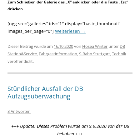
Zum Schließen der Galerie das „X“ anklicken oder die Taste „Esc“
drücken.
[ngg src=“galleries“ ids=“1″ display=“basic_thumbnail“
images_per_page=“0″]
Weiterlesen
→
Dieser Beitrag wurde am
16.10.2020
von
Hosea Winter
unter
DB
Station&Service
,
Fahrgastinformation
,
S-Bahn Stuttgart
,
Technik
veröffentlicht.
Stündlicher Ausfall der DB
Aufzugsüberwachung
3 Antworten
+++ Update: Dieses Problem wurde am 9.9.2020 von der DB
behoben +++