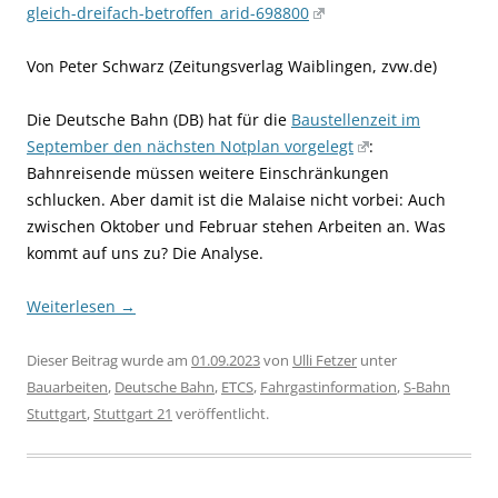
gleich-dreifach-betroffen_arid-698800
Von Peter Schwarz (Zeitungsverlag Waiblingen, zvw.de)
Die Deutsche Bahn (DB) hat für die
Baustellenzeit im
September den nächsten Notplan vorgelegt
:
Bahnreisende müssen weitere Einschränkungen
schlucken. Aber damit ist die Malaise nicht vorbei: Auch
zwischen Oktober und Februar stehen Arbeiten an. Was
kommt auf uns zu? Die Analyse.
Weiterlesen
→
Dieser Beitrag wurde am
01.09.2023
von
Ulli Fetzer
unter
Bauarbeiten
,
Deutsche Bahn
,
ETCS
,
Fahrgastinformation
,
S-Bahn
Stuttgart
,
Stuttgart 21
veröffentlicht.