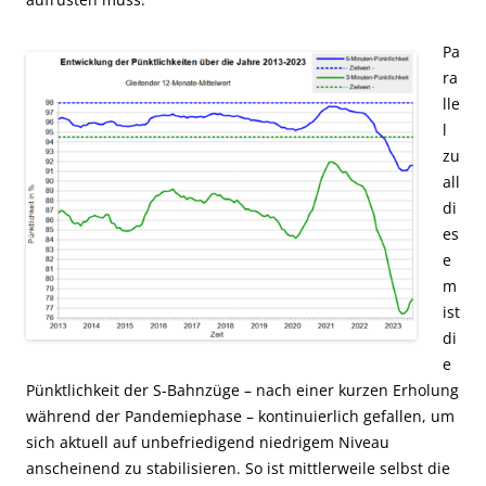
Pa
ra
lle
l
zu
all
di
es
e
m
ist
di
e
Pünktlichkeit der S-Bahnzüge – nach einer kurzen Erholung
während der Pandemiephase – kontinuierlich gefallen, um
sich aktuell auf unbefriedigend niedrigem Niveau
anscheinend zu stabilisieren. So ist mittlerweile selbst die