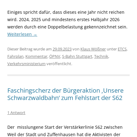
Einiges spricht dafür, dass dieses eine Jahr nicht reichen
wird. 2024, 2025 und mindestens erstes Halbjahr 2026
werden durch eine Doppelbelastung gekennzeichnet sein.
Weiterlesen
→
Dieser Beitrag wurde am
29.09.2023
von
Klaus Wößner
unter
ETCS
,
Fahrplan
,
Kommentar
,
ÖPNV
,
S-Bahn Stuttgart
,
Technik
,
Verkehrsministerium
veröffentlicht.
Faschingscherz der Bürgeraktion ‚Unsere
Schwarzwaldbahn‘ zum Fehlstart der S62
1 Antwort
Der misslungene Start der Verstärkerlinie S62 zwischen
Weil der Stadt und Zuffenhausen hat die Aktivisten der