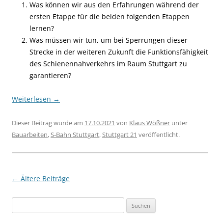
Was können wir aus den Erfahrungen während der
ersten Etappe für die beiden folgenden Etappen
lernen?
Was müssen wir tun, um bei Sperrungen dieser
Strecke in der weiteren Zukunft die Funktionsfähigkeit
des Schienennahverkehrs im Raum Stuttgart zu
garantieren?
Weiterlesen
→
Dieser Beitrag wurde am
17.10.2021
von
Klaus Wößner
unter
Bauarbeiten
,
S-Bahn Stuttgart
,
Stuttgart 21
veröffentlicht.
Beitragsnavigation
←
Ältere Beiträge
Suchen
nach: