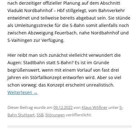
nach derzeitiger offizieller Planung auf dem Abschnitt
Viadukt Nordbahnhof – Hbf stillgelegt, vom Bahnverkehr
entwidmet und teilweise bereits abgebaut sein. Sie stünde
als Umleitungsstrecke für die S-Bahn somit allenfalls noch
zwischen Abzweigung Feuerbach, nahe Nordbahnhof und
S-Vaihingen zur Verfügung.
Hier reibt man sich zunächst vielleicht verwundert die
Augen: Stadtbahn statt S-Bahn? Es ist im Grunde
begrüßenswert, wenn mit einem Vorlauf von fast drei
Jahren ein Störfallkonzept entworfen wird. Aber so viel
schon vorweg: das Konzept erscheint unrealistisch.
Weiterlesen
→
Dieser Beitrag wurde am
09.12.2022
von
Klaus Wößner
unter
S-
Bahn Stuttgart
,
SSB
,
Störungen
veröffentlicht.