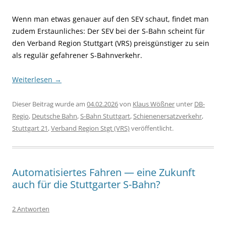
Wenn man etwas genauer auf den SEV schaut, findet man
zudem Erstaunliches: Der SEV bei der S-Bahn scheint für
den Verband Region Stuttgart (VRS) preisgünstiger zu sein
als regulär gefahrener S-Bahnverkehr.
Weiterlesen
→
Dieser Beitrag wurde am
04.02.2026
von
Klaus Wößner
unter
DB-
Regio
,
Deutsche Bahn
,
S-Bahn Stuttgart
,
Schienenersatzverkehr
,
Stuttgart 21
,
Verband Region Stgt (VRS)
veröffentlicht.
Automatisiertes Fahren — eine Zukunft
auch für die Stuttgarter S-Bahn?
2 Antworten