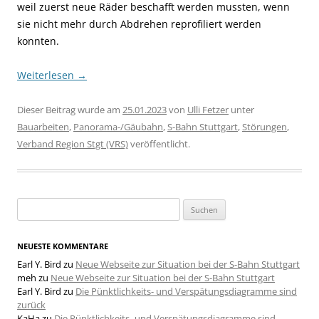
weil zuerst neue Räder beschafft werden mussten, wenn
sie nicht mehr durch Abdrehen reprofiliert werden
konnten.
Weiterlesen
→
Dieser Beitrag wurde am
25.01.2023
von
Ulli Fetzer
unter
Bauarbeiten
,
Panorama-/Gäubahn
,
S-Bahn Stuttgart
,
Störungen
,
Verband Region Stgt (VRS)
veröffentlicht.
Suchen
nach:
NEUESTE KOMMENTARE
Earl Y. Bird
zu
Neue Webseite zur Situation bei der S-Bahn Stuttgart
meh
zu
Neue Webseite zur Situation bei der S-Bahn Stuttgart
Earl Y. Bird
zu
Die Pünktlichkeits- und Verspätungsdiagramme sind
zurück
KaHa
zu
Die Pünktlichkeits- und Verspätungsdiagramme sind