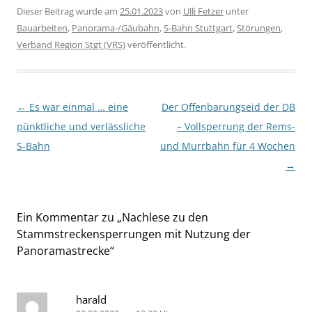
Dieser Beitrag wurde am
25.01.2023
von
Ulli Fetzer
unter
Bauarbeiten
,
Panorama-/Gäubahn
,
S-Bahn Stuttgart
,
Störungen
,
Verband Region Stgt (VRS)
veröffentlicht.
Beitragsnavigation
←
Es war einmal … eine
Der Offenbarungseid der DB
pünktliche und verlässliche
– Vollsperrung der Rems-
S-Bahn
und Murrbahn für 4 Wochen
→
Ein Kommentar zu „
Nachlese zu den
Stammstreckensperrungen mit Nutzung der
Panoramastrecke
“
harald