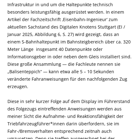
Infrastruktur in und um die Haltepunkte technisch
besonders leistungsfähig ausgerüstet werden. In einem
Artikel der Fachzeitschrift ‚Eisenbahn-Ingenieur‘ zum
aktuellen Sachstand des Digitalen Knotens Stuttgart (EI /
Januar 2025, Abbildung 6, S. 27) wird gezeigt, dass an
einem S-Bahnhaltepunkt im Bahnsteigbereich
über ca. 320
Meter Länge
insgesamt 40 Datenpunkte oder
Informationsgeber
in oder neben dem Gleis
installiert sind.
Diese große Ansammlung — die Fachleute nennen sie
„Balisenteppich“ — kann
etwa alle 5 – 10 Sekunden
veränderte Fahranweisungen für den nachfolgenden Zug
erzeugen.
Diese in sehr kurzer Folge auf dem Display im Führerstand
des Folgezugs eintreffenden Anweisungen werden aus
meiner Sicht die Aufnahme- und Reaktionsfähigkeit der
Triebfahrzeugführer*innen darin überfordern, sie im
Fahr-/Bremsverhalten entsprechend zeitnah auch
umzusetzen. Denn sie treffen ausgerechnet bei der