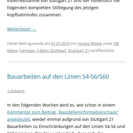
Inbetriebnahme von Stuttgart 21 und der hoffentlich nie
folgenden kompletten Stilllegung des jetzigen
Kopfbahnhofes zusammen.
Weiterlesen
→
Dieser Beitrag wurde am
01.07.2019
von
Hosea Winter
unter
DB
Netze
,
Fahrplan
,
S-Bahn Stuttgart
,
Stuttgart 21
veröffentlicht.
Bauarbeiten auf den Linien S4-S6/S60
1 Antwort
In den folgenden Wochen wird es, wie schon in einem
Kommentar zum Beitrag „Baustelleninformationschaos“
angedeutet
, wieder einmal aufgrund von Stuttgart 21
Bauarbeiten zu Einschränkungen auf den Linien S4-S6 und