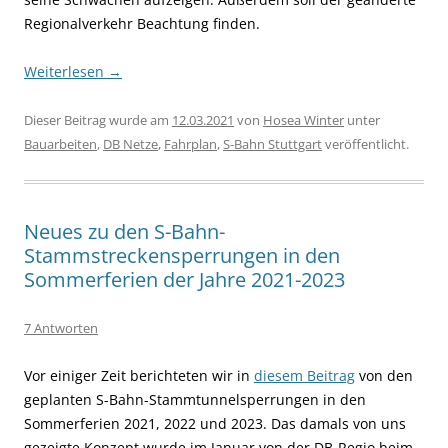
Regionalverkehr Beachtung finden.
Weiterlesen
→
Dieser Beitrag wurde am
12.03.2021
von
Hosea Winter
unter
Bauarbeiten
,
DB Netze
,
Fahrplan
,
S-Bahn Stuttgart
veröffentlicht.
Neues zu den S-Bahn-
Stammstreckensperrungen in den
Sommerferien der Jahre 2021-2023
7 Antworten
Vor einiger Zeit berichteten wir in
diesem Beitrag
von den
geplanten S-Bahn-Stammtunnelsperrungen in den
Sommerferien 2021, 2022 und 2023. Das damals von uns
gezeigte Konzept wurde im Januar von der DB-Regio beim