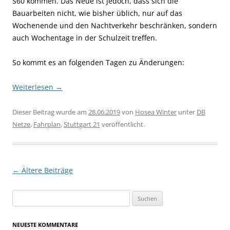
S60 kommen. Das Neue ist jedoch, dass sich die
Bauarbeiten nicht, wie bisher üblich, nur auf das
Wochenende und den Nachtverkehr beschränken, sondern
auch Wochentage in der Schulzeit treffen.
So kommt es an folgenden Tagen zu Änderungen:
Weiterlesen
→
Dieser Beitrag wurde am
28.06.2019
von
Hosea Winter
unter
DB
Netze
,
Fahrplan
,
Stuttgart 21
veröffentlicht.
Beitragsnavigation
←
Ältere Beiträge
Suchen
nach:
NEUESTE KOMMENTARE