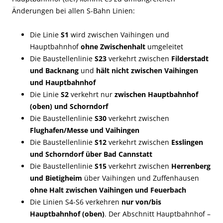
Änderungen bei allen S-Bahn Linien:
Die Linie
S1
wird zwischen Vaihingen und
Hauptbahnhof
ohne Zwischenhalt
umgeleitet
Die Baustellenlinie
S23
verkehrt zwischen
Filderstadt
und Backnang
und
hält nicht zwischen Vaihingen
und Hauptbahnhof
Die Linie
S2
verkehrt nur
zwischen Hauptbahnhof
(oben) und Schorndorf
Die Baustellenlinie
S30
verkehrt zwischen
Flughafen/Messe und Vaihingen
Die Baustellenlinie
S12
verkehrt zwischen
Esslingen
und Schorndorf über Bad Cannstatt
Die Baustellenlinie
S15
verkehrt zwischen
Herrenberg
und Bietigheim
über Vaihingen und Zuffenhausen
ohne Halt zwischen Vaihingen und Feuerbach
Die Linien S4-S6 verkehren
nur von/bis
Hauptbahnhof (oben)
. Der Abschnitt Hauptbahnhof –