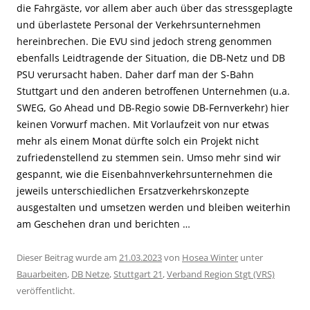
die Fahrgäste, vor allem aber auch über das stressgeplagte
und überlastete Personal der Verkehrsunternehmen
hereinbrechen. Die EVU sind jedoch streng genommen
ebenfalls Leidtragende der Situation, die DB-Netz und DB
PSU verursacht haben. Daher darf man der S-Bahn
Stuttgart und den anderen betroffenen Unternehmen (u.a.
SWEG, Go Ahead und DB-Regio sowie DB-Fernverkehr) hier
keinen Vorwurf machen. Mit Vorlaufzeit von nur etwas
mehr als einem Monat dürfte solch ein Projekt nicht
zufriedenstellend zu stemmen sein. Umso mehr sind wir
gespannt, wie die Eisenbahnverkehrsunternehmen die
jeweils unterschiedlichen Ersatzverkehrskonzepte
ausgestalten und umsetzen werden und bleiben weiterhin
am Geschehen dran und berichten …
Dieser Beitrag wurde am
21.03.2023
von
Hosea Winter
unter
Bauarbeiten
,
DB Netze
,
Stuttgart 21
,
Verband Region Stgt (VRS)
veröffentlicht.