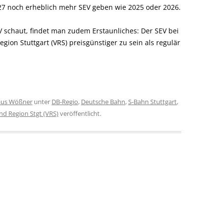
7 noch erheblich mehr SEV geben wie 2025 oder 2026.
schaut, findet man zudem Erstaunliches: Der SEV bei
gion Stuttgart (VRS) preisgünstiger zu sein als regulär
aus Wößner
unter
DB-Regio
,
Deutsche Bahn
,
S-Bahn Stuttgart
,
nd Region Stgt (VRS)
veröffentlicht.