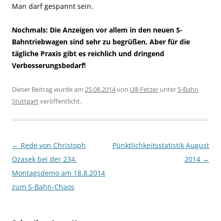
Man darf gespannt sein.
Nochmals: Die Anzeigen vor allem in den neuen S-
Bahntriebwagen sind sehr zu begrüßen. Aber für die
tägliche Praxis gibt es reichlich und dringend
Verbesserungsbedarf!
Dieser Beitrag wurde am
25.08.2014
von
Ulli Fetzer
unter
S-Bahn
Stuttgart
veröffentlicht.
Beitragsnavigation
←
Rede von Christoph
Pünktlichkeitsstatistik August
Ozasek bei der 234.
2014
→
Montagsdemo am 18.8.2014
zum S-Bahn-Chaos