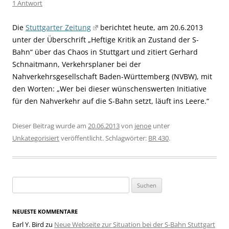
1 Antwort
Die
Stuttgarter Zeitung
berichtet heute, am 20.6.2013
unter der Überschrift „Heftige Kritik an Zustand der S-
Bahn“ über das Chaos in Stuttgart und zitiert Gerhard
Schnaitmann, Verkehrsplaner bei der
Nahverkehrsgesellschaft Baden-Württemberg (NVBW), mit
den Worten: „Wer bei dieser wünschenswerten Initiative
für den Nahverkehr auf die S-Bahn setzt, läuft ins Leere.“
Dieser Beitrag wurde am
20.06.2013
von
jenoe
unter
Unkategorisiert
veröffentlicht. Schlagwörter:
BR 430
.
Suchen
nach:
NEUESTE KOMMENTARE
Earl Y. Bird
zu
Neue Webseite zur Situation bei der S-Bahn Stuttgart