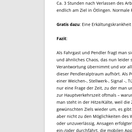
Ca. 3 Stunden nach Verlassen des Arbe
endlich am Ziel in Ötlingen. Normale 
Gratis dazu
: Eine Erkältungskrankhei
Fazit
:
Als Fahrgast und Pendler fragt man si
und ähnliches Chaos, das nun leider 
Verantwortung übernimmt und vor all
dieser Pendleralptraum aufhört. Als
einer Weichen-, Stellwerk-, Signal -, T
nur eine Frage der Zeit, zu der man u
zur Hauptverkehrszeit oftmals – waru
man steht in der Hitze/Kälte, weil di
gewünschten Ziels wieder um, es gib
aber nicht zu den Möglichkeiten des
oder unzuverlässig, Ansagen erfolgt
ein-/oder durchfährt, die mobilen App