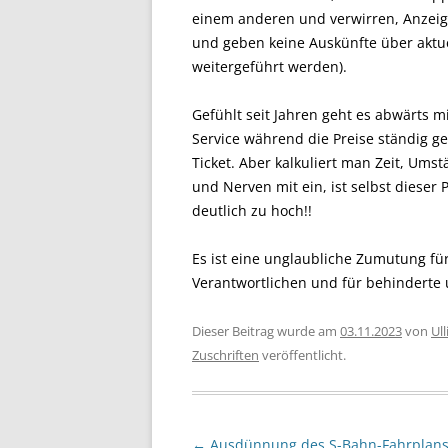
einem anderen und verwirren, Anzei
und geben keine Auskünfte über aktue
weitergeführt werden).
Gefühlt seit Jahren geht es abwärts mi
Service während die Preise ständig ges
Ticket. Aber kalkuliert man Zeit, Ums
und Nerven mit ein, ist selbst dieser 
deutlich zu hoch!!
Es ist eine unglaubliche Zumutung für
Verantwortlichen und für behinderte 
Dieser Beitrag wurde am
03.11.2023
von
Ull
Zuschriften
veröffentlicht.
Beitragsnavigation
←
Ausdünnung des S-Bahn-Fahrplans