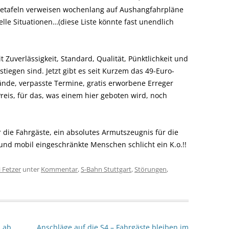
getafeln verweisen wochenlang auf Aushangfahrpläne
lle Situationen…(diese Liste könnte fast unendlich
t Zuverlässigkeit, Standard, Qualität, Pünktlichkeit und
tiegen sind. Jetzt gibt es seit Kurzem das 49-Euro-
tände, verpasste Termine, gratis erworbene Erreger
Preis, für das, was einem hier geboten wird, noch
 die Fahrgäste, ein absolutes Armutszeugnis für die
und mobil eingeschränkte Menschen schlicht ein K.o.!!
i Fetzer
unter
Kommentar
,
S-Bahn Stuttgart
,
Störungen
,
 ab
Anschläge auf die S4 – Fahrgäste bleiben im