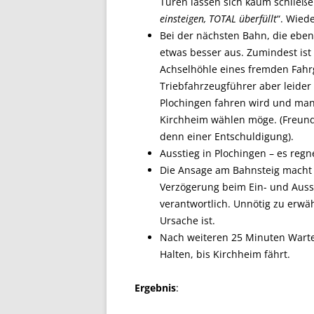
Türen lassen sich kaum schließe
einsteigen, TOTAL überfüllt
“. Wied
Bei der nächsten Bahn, die ebenfa
etwas besser aus. Zumindest ist
Achselhöhle eines fremden Fahrg
Triebfahrzeugführer aber leider
Plochingen fahren wird und man
Kirchheim wählen möge. (Freund
denn einer Entschuldigung).
Ausstieg in Plochingen – es regne
Die Ansage am Bahnsteig macht
Verzögerung beim Ein- und Auss
verantwortlich. Unnötig zu erwä
Ursache ist.
Nach weiteren 25 Minuten Warteze
Halten, bis Kirchheim fährt.
Ergebnis
: