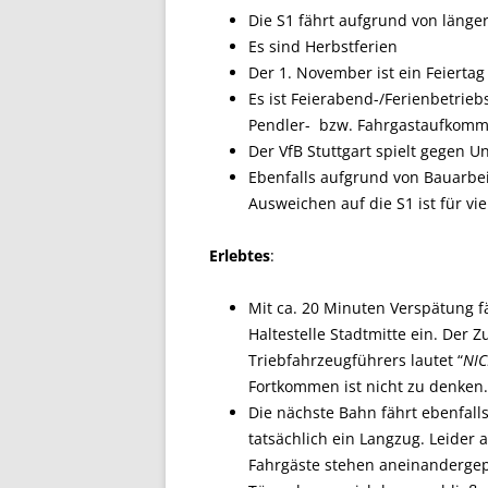
Die S1 fährt aufgrund von länge
Es sind Herbstferien
Der 1. November ist ein Feiertag
Es ist Feierabend-/Ferienbetrie
Pendler- bzw. Fahrgastaufkomm
Der VfB Stuttgart spielt gegen Un
Ebenfalls aufgrund von Bauarbei
Ausweichen auf die S1 ist für vie
Erlebtes
:
Mit ca. 20 Minuten Verspätung fäh
Haltestelle Stadtmitte ein. Der Z
Triebfahrzeugführers lautet “
NIC
Fortkommen ist nicht zu denken.
Die nächste Bahn fährt ebenfall
tatsächlich ein Langzug. Leider a
Fahrgäste stehen aneinandergep