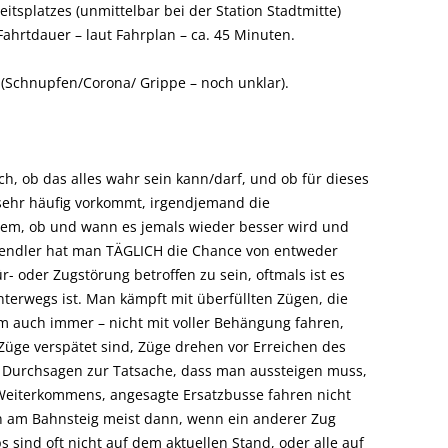
itsplatzes (unmittelbar bei der Station Stadtmitte)
Fahrtdauer – laut Fahrplan – ca. 45 Minuten.
t (Schnupfen/Corona/ Grippe – noch unklar).
ch, ob das alles wahr sein kann/darf, und ob für dieses
sehr häufig vorkommt, irgendjemand die
em, ob und wann es jemals wieder besser wird und
 Pendler hat man TÄGLICH die Chance von entweder
ür- oder Zugstörung betroffen zu sein, oftmals ist es
nterwegs ist. Man kämpft mit überfüllten Zügen, die
m auch immer – nicht mit voller Behängung fahren,
e Züge verspätet sind, Züge drehen vor Erreichen des
t Durchsagen zur Tatsache, dass man aussteigen muss,
 Weiterkommens, angesagte Ersatzbusse fahren nicht
en am Bahnsteig meist dann, wenn ein anderer Zug
s sind oft nicht auf dem aktuellen Stand, oder alle auf