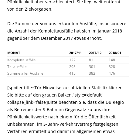
Pünktlichkeit aber verschlechtert. Sie liegt weit entfernt
von den Zielvorgaben.
Die Summe der von uns erkannten Ausfälle, insbesondere
die Anzahl der Komplettausfälle hat sich im Januar 2018
gegenüber dem Dezember 2017 etwas erhöht.
MONAT
2017/11
2017/12
2018/01
Komplettausfälle
122
81
148
Teilausfälle
293
301
328
Summe aller Ausfälle
415
382
476
[spoiler title=’Für Hinweise zur offiziellen Statistik klicken
Sie bitte auf den grauen Balken.‘ style=’default‘
collapse_link=’false‘]Bitte beachten Sie, dass die DB Regio
als Betreiber der S-Bahn im Gegensatz zu uns ihre
Pünktlichkeitswerte nach einem für die Öffentlichkeit
unbekannten, im S-Bahn-Verkehrsvertrag festgelegten
Verfahren ermittelt und damit im allgemeinen etwas