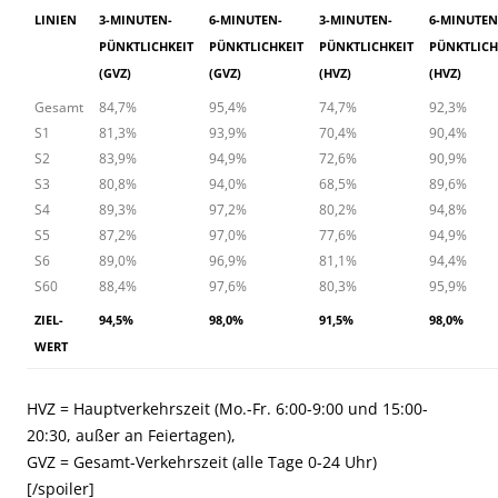
LINIEN
3-MINUTEN-
6-MINUTEN-
3-MINUTEN-
6-MINUTEN
PÜNKTLICHKEIT
PÜNKTLICHKEIT
PÜNKTLICHKEIT
PÜNKTLICH
(GVZ)
(GVZ)
(HVZ)
(HVZ)
Gesamt
84,7%
95,4%
74,7%
92,3%
S1
81,3%
93,9%
70,4%
90,4%
S2
83,9%
94,9%
72,6%
90,9%
S3
80,8%
94,0%
68,5%
89,6%
S4
89,3%
97,2%
80,2%
94,8%
S5
87,2%
97,0%
77,6%
94,9%
S6
89,0%
96,9%
81,1%
94,4%
S60
88,4%
97,6%
80,3%
95,9%
ZIEL-
94,5%
98,0%
91,5%
98,0%
WERT
HVZ = Hauptverkehrszeit (Mo.-Fr. 6:00-9:00 und 15:00-
20:30, außer an Feiertagen),
GVZ = Gesamt-Verkehrszeit (alle Tage 0-24 Uhr)
[/spoiler]