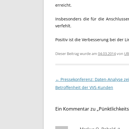
erreicht.
Insbesonders die für die Anschlusser
verfehlt.
Positiv ist die Verbesserung bei der L
Dieser Beitrag wurde am
04.03.2014
von
Ull
Beitragsnavigation
←
Pressekonferenz: Daten-Analyse zei
Betroffenheit der VVS-Kunden
Ein Kommentar zu „
Pünktlichkeits