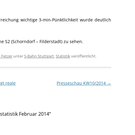
reichung wichtige 3-min-Pünktlichkeit wurde deutlich
ine S2 (Schorndorf – Filderstadt) zu sehen.
i Fetzer
unter
S-Bahn Stuttgart
,
Statistik
veröffentlicht.
gt reale
Presseschau KW10/2014
→
statistik Februar 2014
“