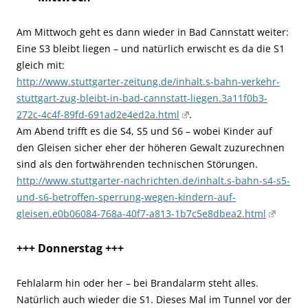
Am Mittwoch geht es dann wieder in Bad Cannstatt weiter:
Eine S3 bleibt liegen – und natürlich erwischt es da die S1
gleich mit:
http://www.stuttgarter-zeitung.de/inhalt.s-bahn-verkehr-
stuttgart-zug-bleibt-in-bad-cannstatt-liegen.3a11f0b3-
272c-4c4f-89fd-691ad2e4ed2a.html
.
Am Abend trifft es die S4, S5 und S6 – wobei Kinder auf
den Gleisen sicher eher der höheren Gewalt zuzurechnen
sind als den fortwährenden technischen Störungen.
http://www.stuttgarter-nachrichten.de/inhalt.s-bahn-s4-s5-
und-s6-betroffen-sperrung-wegen-kindern-auf-
gleisen.e0b06084-768a-40f7-a813-1b7c5e8dbea2.html
+++ Donnerstag +++
Fehlalarm hin oder her – bei Brandalarm steht alles.
Natürlich auch wieder die S1. Dieses Mal im Tunnel vor der