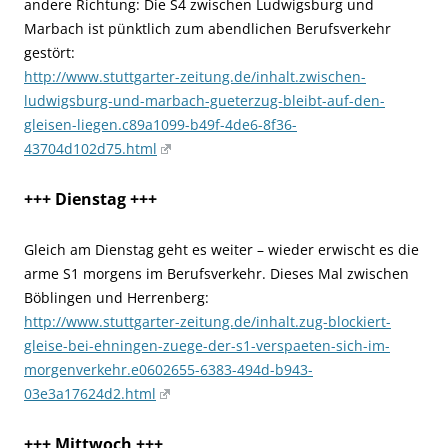
andere Richtung: Die S4 zwischen Ludwigsburg und
Marbach ist pünktlich zum abendlichen Berufsverkehr
gestört:
http://www.stuttgarter-zeitung.de/inhalt.zwischen-
ludwigsburg-und-marbach-gueterzug-bleibt-auf-den-
gleisen-liegen.c89a1099-b49f-4de6-8f36-
43704d102d75.html
+++ Dienstag +++
Gleich am Dienstag geht es weiter – wieder erwischt es die
arme S1 morgens im Berufsverkehr. Dieses Mal zwischen
Böblingen und Herrenberg:
http://www.stuttgarter-zeitung.de/inhalt.zug-blockiert-
gleise-bei-ehningen-zuege-der-s1-verspaeten-sich-im-
morgenverkehr.e0602655-6383-494d-b943-
03e3a17624d2.html
+++ Mittwoch +++