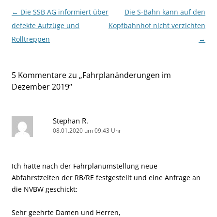
Beitragsnavigation
←
Die SSB AG informiert über
Die S-Bahn kann auf den
defekte Aufzüge und
Kopfbahnhof nicht verzichten
Rolltreppen
→
5 Kommentare zu „
Fahrplanänderungen im
Dezember 2019
“
Stephan R.
08.01.2020 um 09:43 Uhr
Ich hatte nach der Fahrplanumstellung neue
Abfahrstzeiten der RB/RE festgestellt und eine Anfrage an
die NVBW geschickt:
Sehr geehrte Damen und Herren,