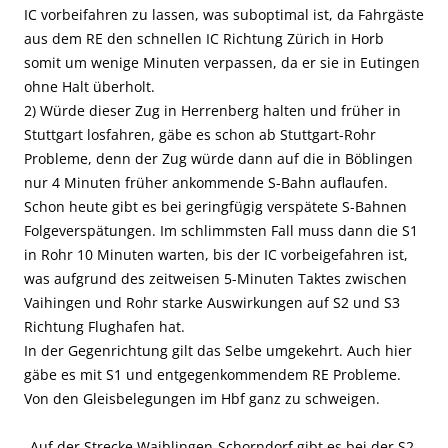
IC vorbeifahren zu lassen, was suboptimal ist, da Fahrgäste
aus dem RE den schnellen IC Richtung Zürich in Horb
somit um wenige Minuten verpassen, da er sie in Eutingen
ohne Halt überholt.
2) Würde dieser Zug in Herrenberg halten und früher in
Stuttgart losfahren, gäbe es schon ab Stuttgart-Rohr
Probleme, denn der Zug würde dann auf die in Böblingen
nur 4 Minuten früher ankommende S-Bahn auflaufen.
Schon heute gibt es bei geringfügig verspätete S-Bahnen
Folgeverspätungen. Im schlimmsten Fall muss dann die S1
in Rohr 10 Minuten warten, bis der IC vorbeigefahren ist,
was aufgrund des zeitweisen 5-Minuten Taktes zwischen
Vaihingen und Rohr starke Auswirkungen auf S2 und S3
Richtung Flughafen hat.
In der Gegenrichtung gilt das Selbe umgekehrt. Auch hier
gäbe es mit S1 und entgegenkommendem RE Probleme.
Von den Gleisbelegungen im Hbf ganz zu schweigen.
„Auf der Strecke Waiblingen-Schorndorf gibt es bei der S2