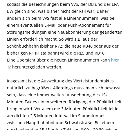
sodass die Bezeichnungen beim VVS, der DB und der EFA-
BW gleich sind, was bisher nicht der Fall war. Daher
ändern sich beim VVS fast alle Liniennummern, was bei
einem eventuellen E-Mail oder Push-Abonnement für
Störungsmeldungen eine Neuabonnierung der geänderten
Linien erforderlich macht. So wird z.B. aus der
Schönbuchbahn (bisher R72) die neue RB46 oder aus der
bisherigen R1 (Filstalbahn) wird die RE5 und RB16.
Eine Übersicht über die neuen Liniennummern kann
hier
heruntergeladen werden.
Insgesamt ist die Ausweitung des Viertelstundentaktes
natürlich zu begrüßen. Allerdings muss man sich bewusst
sein, dass eine immer weitere Ausdehnung des 15-
Minuten Taktes einen weiteren Rückgang der Pünktlichkeit
bringen wird. Vor allem die 3-Minuten Pünktlichkeit leidet
am dichten 2,5 Minuten Intervall im Stammtunnel
zwischen Hauptbahnhof und Schwabstraße. Bei einem
durchgehenden 15-Minuten Takt von 6:00 – 20:30, wie er