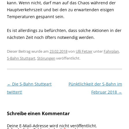
kann. Wenn nicht, darf man auf das Chaos während der
Hauptverkehrszeit und bei den zu erwartenden eisigen
Temperaturen gespannt sein.
Es ist allerdings zu befürchten, dass solche Aktionen in der
nächsten Zeit noch öfters notwendig werden.
Dieser Beitrag wurde am
23.02.2018
von
Ulli Fetzer
unter
Fahrplan
,
S-Bahn Stuttgart
,
Störungen
veröffentlicht.
Beitragsnavigation
←
Die S-Bahn Stuttgart
Pünktlichkeit der S-Bahn im
twittert!
Februar 2018
→
Schreibe einen Kommentar
Deine E-Mail-Adresse wird nicht veröffentlicht.