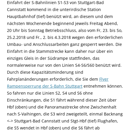
Einfahrt der S-Bahnlinien S1-S3 von Stuttgart-Bad
Cannstatt kommend in die unterirdische Station
Hauptbahnhof (tief) benützt wird, an diesem und dem
nächsten Wochenende beginnend jeweils Freitag Abend,
20 Uhr bis Sonntag Betriebsschluss, also vom Fr, 23. bis So,
25.2.2018 und Fr., 2. bis 4.3.2018 wegen den erforderlichen
Umbau- und Anschlussarbeiten ganz gesperrt werden. Die
Einfahrt in die Stammstrecke kann daher nur über ein
einziges Gleis in der Südrampe stattfinden, das
normalerweise nur von den Linien S4-S6/S60 benützt wird.
Durch diese Kapazitätsminderung sind
Fahrplanänderungen erforderlich, die Sie dem
Flyer
Rampensperrung der S-Bahn Stuttgart
entnehmen können.
So fahren nur die Linien S2, S4 und S6 ohne
Einschränkungen, die S1 fährt während dieser Zeit über
Hbf (oben) und die Panoramastrecke ohne Zwischenhalt
nach S-Vaihingen, die S3 wird zweigeteilt, einmal Backnang
<-> Stuttgart-Bad Cannstatt und Stgt-Hbf (tief) Flughafen,
die S5 wendet in Hbf (oben) und die S6 fährt ab