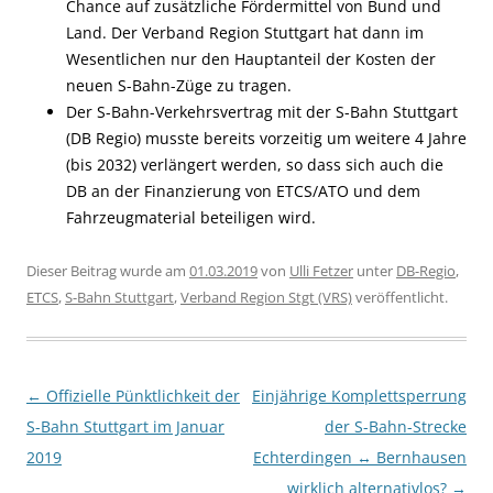
Chance auf zusätzliche Fördermittel von Bund und
Land. Der Verband Region Stuttgart hat dann im
Wesentlichen nur den Hauptanteil der Kosten der
neuen S-Bahn-Züge zu tragen.
Der S-Bahn-Verkehrsvertrag mit der S-Bahn Stuttgart
(DB Regio) musste bereits vorzeitig um weitere 4 Jahre
(bis 2032) verlängert werden, so dass sich auch die
DB an der Finanzierung von ETCS/ATO und dem
Fahrzeugmaterial beteiligen wird.
Dieser Beitrag wurde am
01.03.2019
von
Ulli Fetzer
unter
DB-Regio
,
ETCS
,
S-Bahn Stuttgart
,
Verband Region Stgt (VRS)
veröffentlicht.
Beitragsnavigation
←
Offizielle Pünktlichkeit der
Einjährige Komplettsperrung
S-Bahn Stuttgart im Januar
der S-Bahn-Strecke
2019
Echterdingen ↔ Bernhausen
wirklich alternativlos?
→