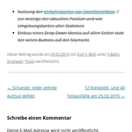
Nutzung der
Verkehrskarten von OpenStreetMap
zur Anzeige der aktuellen Position und von
Umgebungskarten aller Stationen
Einbau eines Drop-Down Menüs auf allen Seiten statt
der vielen Buttons auf der Startseite
Dieser Beitrag wurde am
25.02.2015
von
Earl Y. Bird
unter
S-Bahn
Stuttgart
,
Tools
veröffentlicht.
Beitragsnavigation
←
Schande: jeder zehnte
12 Komplett- und 40
Aufzug defekt
Teilausfälle am 25.02.2015
→
Schreibe einen Kommentar
Deine E-Mail-Adresse wird nicht veröffentlicht.