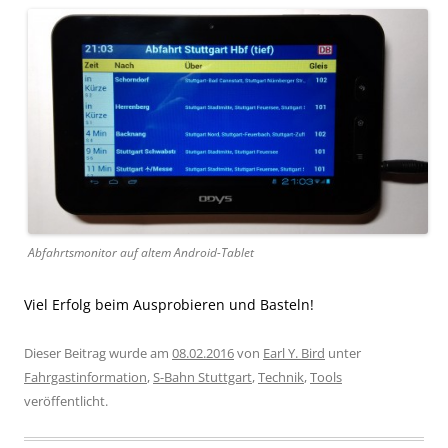
Abfahrtsmonitor auf altem Android-Tablet
Viel Erfolg beim Ausprobieren und Basteln!
Dieser Beitrag wurde am
08.02.2016
von
Earl Y. Bird
unter
Fahrgastinformation
,
S-Bahn Stuttgart
,
Technik
,
Tools
veröffentlicht.