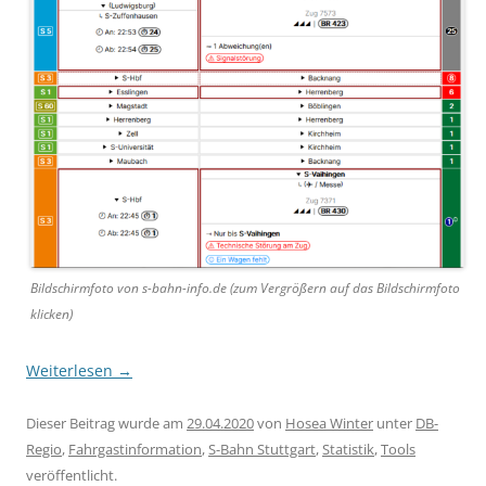
Bildschirmfoto von s-bahn-info.de (zum Vergrößern auf das Bildschirmfoto
klicken)
Weiterlesen
→
Dieser Beitrag wurde am
29.04.2020
von
Hosea Winter
unter
DB-
Regio
,
Fahrgastinformation
,
S-Bahn Stuttgart
,
Statistik
,
Tools
veröffentlicht.