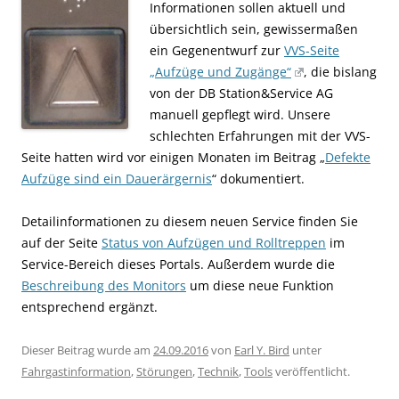
Informationen sollen aktuell und
übersichtlich sein, gewissermaßen
ein Gegenentwurf zur
VVS-Seite
„Aufzüge und Zugänge“
, die bislang
von der DB Station&Service AG
manuell gepflegt wird. Unsere
schlechten Erfahrungen mit der VVS-
Seite hatten wird vor einigen Monaten im Beitrag „
Defekte
Aufzüge sind ein Dauerärgernis
“ dokumentiert.
Detailinformationen zu diesem neuen Service finden Sie
auf der Seite
Status von Aufzügen und Rolltreppen
im
Service-Bereich dieses Portals. Außerdem wurde die
Beschreibung des Monitors
um diese neue Funktion
entsprechend ergänzt.
Dieser Beitrag wurde am
24.09.2016
von
Earl Y. Bird
unter
Fahrgastinformation
,
Störungen
,
Technik
,
Tools
veröffentlicht.