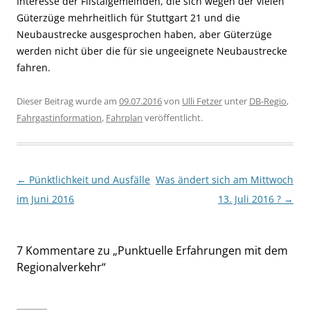
Interesse der Filstalgemeinden, die sich wegen der vielen
Güterzüge mehrheitlich für Stuttgart 21 und die
Neubaustrecke ausgesprochen haben, aber Güterzüge
werden nicht über die für sie ungeeignete Neubaustrecke
fahren.
Dieser Beitrag wurde am
09.07.2016
von
Ulli Fetzer
unter
DB-Regio
,
Fahrgastinformation
,
Fahrplan
veröffentlicht.
Beitragsnavigation
←
Pünktlichkeit und Ausfälle
Was ändert sich am Mittwoch
im Juni 2016
13. Juli 2016 ?
→
7 Kommentare zu „
Punktuelle Erfahrungen mit dem
Regionalverkehr
“