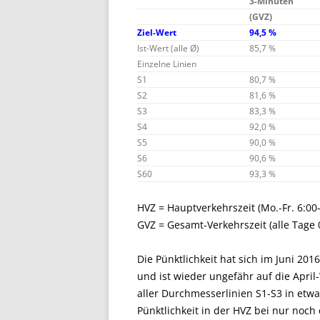
3-Minuten
(GVZ)
Ziel-Wert
94,5 %
Ist-Wert (alle Ø)
85,7 %
Einzelne Linien
S1
80,7 %
S2
81,6 %
S3
83,3 %
S4
92,0 %
S5
90,0 %
S6
90,6 %
S60
93,3 %
HVZ = Hauptverkehrszeit (Mo.-Fr. 6:00
GVZ = Gesamt-Verkehrszeit (alle Tage 
Die Pünktlichkeit hat sich im Juni 2
und ist wieder ungefähr auf die April-
aller Durchmesserlinien S1-S3 in etwa
Pünktlichkeit in der HVZ bei nur noch 