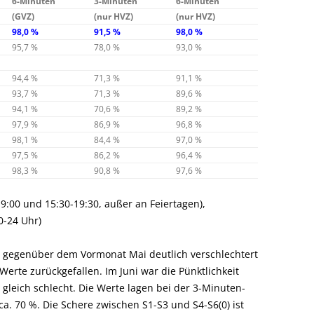
6-Minuten
3-Minuten
6-Minuten
(GVZ)
(nur HVZ)
(nur HVZ)
98,0 %
91,5 %
98,0 %
95,7 %
78,0 %
93,0 %
94,4 %
71,3 %
91,1 %
93,7 %
71,3 %
89,6 %
94,1 %
70,6 %
89,2 %
97,9 %
86,9 %
96,8 %
98,1 %
84,4 %
97,0 %
97,5 %
86,2 %
96,4 %
98,3 %
90,8 %
97,6 %
-9:00 und 15:30-19:30, außer an Feiertagen),
0-24 Uhr)
016 gegenüber dem Vormonat Mai deutlich verschlechtert
Werte zurückgefallen. Im Juni war die Pünktlichkeit
 gleich schlecht. Die Werte lagen bei der 3-Minuten-
ca. 70 %. Die Schere zwischen S1-S3 und S4-S6(0) ist