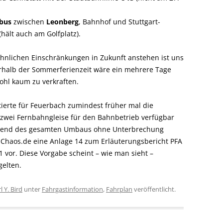
zbus
zwischen
Leonberg
, Bahnhof und Stuttgart-
hält auch am Golfplatz).
hnlichen Einschränkungen in Zukunft anstehen ist uns
erhalb der Sommerferienzeit wäre ein mehrere Tage
ohl kaum zu verkraften.
stierte für Feuerbach zumindest früher mal die
 zwei Fernbahngleise für den Bahnbetrieb verfügbar
hrend des gesamten Umbaus ohne Unterbrechung
-Chaos.de eine Anlage 14 zum Erläuterungsbericht PFA
vor. Diese Vorgabe scheint – wie man sieht –
gelten.
l Y. Bird
unter
Fahrgastinformation
,
Fahrplan
veröffentlicht.