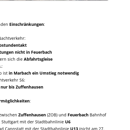
enden
Einschränkungen
:
Nachtverkehr:
bstundentakt
htungen nicht in Feuerbach
ern sich die
Abfahrtsgleise
.
:
b ist
in Marbach ein Umstieg notwendig
htverkehr S6:
 nur bis Zuffenhausen
hrmöglichkeiten
:
 zwischen
Zuffenhausen
(ZOB) und
Feuerbach
Bahnhof
 Stuttgart mit der Stadtbahnlinie
U6
d Cannstatt mit der Stadtbahnlinie
U13
(nicht am 27.