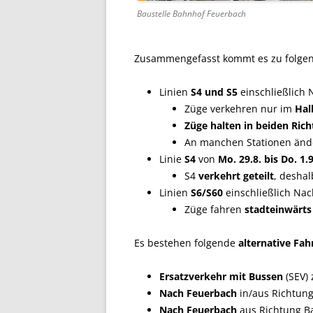
Baustelle Bahnhof Feuerbach
Zusammengefasst kommt es zu folg
Linien
S4 und S5
einschließlich 
Züge verkehren nur im
Hal
Züge halten in beiden Ric
An manchen Stationen änd
Linie
S4
von
Mo. 29.8. bis Do. 1.9
S4
verkehrt geteilt
, deshal
Linien
S6/S60
einschließlich Nac
Züge fahren
stadteinwärts
Es bestehen folgende
alternative Fa
Ersatzverkehr mit Bussen
(SEV)
Nach Feuerbach
in/aus Richtung
Nach Feuerbach
aus Richtung Ba