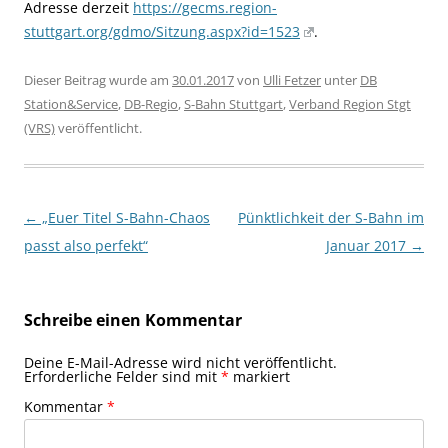
Adresse derzeit
https://gecms.region-
stuttgart.org/gdmo/Sitzung.aspx?id=1523
.
Dieser Beitrag wurde am
30.01.2017
von
Ulli Fetzer
unter
DB
Station&Service
,
DB-Regio
,
S-Bahn Stuttgart
,
Verband Region Stgt
(VRS)
veröffentlicht.
Beitragsnavigation
←
„Euer Titel S-Bahn-Chaos
Pünktlichkeit der S-Bahn im
passt also perfekt“
Januar 2017
→
Schreibe einen Kommentar
Deine E-Mail-Adresse wird nicht veröffentlicht.
Erforderliche Felder sind mit
*
markiert
Kommentar
*