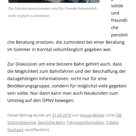
solide
Die Fahrkartenautomaten sind für Fremde bekanntlich
und
nicht einfach zu bedienen
freundli
che
persönli
che Beratung ersetzen, die zumindest bei einer Beratung
im Sommer in Korntal vollumfänglich gegeben war.
Zur Diskussion um eine bessere Bahn gehört auch, dass
die Möglichkeit zum Bahnfahren und der Beschaffung der
dazugehörigen Informationen, nicht nur für eine
Bevölkerungsgruppe, sondern für möglichst viele gegeben
sein sollte. Nur dann kann man auch Neukunden zum
Umstieg auf den ÖPNV bewegen.
Dieser Beitrag wurde am
21.09.2019
von
Hosea Winter
unter
DB
Station&Service
,
Deutsche Bahn
,
Fahrgastinformation
,
S-Bahn
Stuttgart
veröffentlicht.