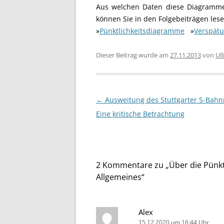
Aus welchen Daten diese Diagramme 
können Sie in den Folgebeiträgen lese
»
Pünktlichkeitsdiagramme
»
Verspät
Dieser Beitrag wurde am
27.11.2013
von
Ull
Beitragsnavigation
←
Ausweitung des Stuttgarter S-Bahn
Eine kritische Betrachtung
2 Kommentare zu „
Über die Pünk
Allgemeines
“
Alex
15.12.2020 um 16:44 Uhr