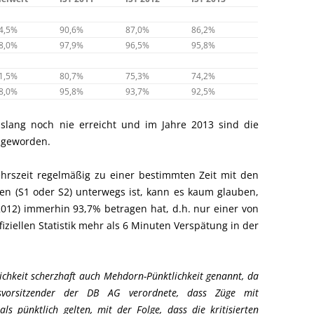
4,5%
90,6%
87,0%
86,2%
8,0%
97,9%
96,5%
95,8%
1,5%
80,7%
75,3%
74,2%
8,0%
95,8%
93,7%
92,5%
slang noch nie erreicht und im Jahre 2013 sind die
r geworden.
hrszeit regelmäßig zu einer bestimmten Zeit mit den
en (S1 oder S2) unterwegs ist, kann es kaum glauben,
 2012) immerhin 93,7% betragen hat, d.h. nur einer von
ziellen Statistik mehr als 6 Minuten Verspätung in der
ichkeit scherzhaft auch Mehdorn-Pünktlichkeit genannt, da
vorsitzender der DB AG verordnete, dass Züge mit
s pünktlich gelten, mit der Folge, dass die kritisierten