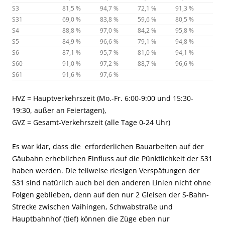
S3
81,5 %
94,7 %
72,1 %
91,3 %
S31
69,0 %
83,8 %
59,6 %
80,5 %
S4
88,8 %
97,0 %
84,2 %
95,8 %
S5
84,9 %
96,6 %
79,1 %
94,8 %
S6
87,1 %
95,7 %
81,0 %
94,1 %
S60
91,0 %
97,2 %
88,7 %
96,6 %
S61
91,6 %
97,6 %
HVZ = Hauptverkehrszeit (Mo.-Fr. 6:00-9:00 und 15:30-
19:30, außer an Feiertagen),
GVZ = Gesamt-Verkehrszeit (alle Tage 0-24 Uhr)
Es war klar, dass die erforderlichen Bauarbeiten auf der
Gäubahn erheblichen Einfluss auf die Pünktlichkeit der S31
haben werden. Die teilweise riesigen Verspätungen der
S31 sind natürlich auch bei den anderen Linien nicht ohne
Folgen geblieben, denn auf den nur 2 Gleisen der S-Bahn-
Strecke zwischen Vaihingen, Schwabstraße und
Hauptbahnhof (tief) können die Züge eben nur