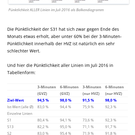
Pünktlichkeit ALLER Linien im Juli 2016 als Balkendiagramm
Die Pünktlichkeit der S31 hat sich zwar gegen Ende des
Monats etwas erholt, aber unter 60% bei der 3-Minuten-
Pünktlichkeit innerhalb der HVZ ist natürlich ein sehr
schlechter Wert.
Und hier die Pünktlichkeit aller Linien im Juli 2016 in
Tabellenform:
3-Minuten
6-Minuten
3-Minuten
6-Minuten
(GVZ)
(GVZ)
(nur HVZ)
(nur HVZ)
Ziel-Wert
94,5 %
98,0 %
91,5 %
98,0 %
Ist-Wert (alle Ø)
83,0 %
94,4 %
75,9 %
92,3 %
Einzelne Linien
S1
80,4 %
94,1 %
73,6 %
92,3 %
S13
82,2 %
95,0 %
71,1 %
91,7 %
S2
83,0 %
95,4 %
71,9 %
91,8 %