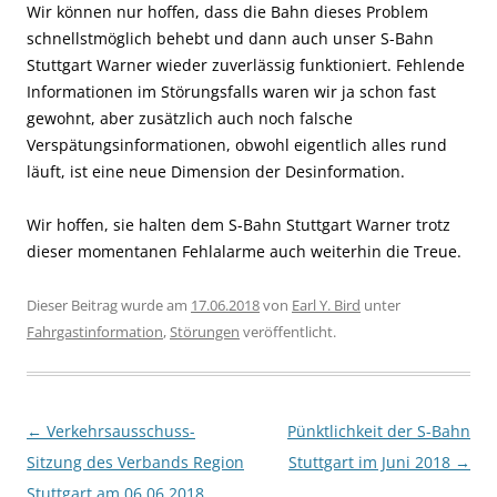
Wir können nur hoffen, dass die Bahn dieses Problem
schnellstmöglich behebt und dann auch unser S-Bahn
Stuttgart Warner wieder zuverlässig funktioniert. Fehlende
Informationen im Störungsfalls waren wir ja schon fast
gewohnt, aber zusätzlich auch noch falsche
Verspätungsinformationen, obwohl eigentlich alles rund
läuft, ist eine neue Dimension der Desinformation.
Wir hoffen, sie halten dem S-Bahn Stuttgart Warner trotz
dieser momentanen Fehlalarme auch weiterhin die Treue.
Dieser Beitrag wurde am
17.06.2018
von
Earl Y. Bird
unter
Fahrgastinformation
,
Störungen
veröffentlicht.
Beitragsnavigation
←
Verkehrsausschuss-
Pünktlichkeit der S-Bahn
Sitzung des Verbands Region
Stuttgart im Juni 2018
→
Stuttgart am 06.06.2018