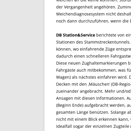
der Vergangenheit angehören. Zuminde
Weichendiagnosesystem nicht deshalb
noch dann durchzuführen, wenn die D
DB Station&Service
berichtete von ei
Stationen des Stammstreckentunnels.
können, wo einfahrende Züge entsprec
dadurch einen schnelleren Fahrgastwe
Diese neuen Zughaltemarkierungen b
Fahrgäste auch mitbekommen, was für e
Wagen) als nächstes einfahren wird.
Decken mit den ‚Mäuschen‘ (DB-Regio-
zueinander angebracht. Mehr und/ode
Ansagen mit diesen Informationen. A
(Beginn Ende) aufgebracht werden, 
gesamten Länge benützen. Solange ab
nicht mit einem Blick erkennen kann
Idealfall sogar der einzelnen Zugteil