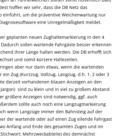
st hoffen wir sehr, dass die DB Netz das
 einführt, um die präventive Weichenwartung nur
iagnosesoftware eine Unregelmäßigkeit meldet.
ner geplanten neuen Zughaltemarkierung in den 4
 Dadurch sollen wartende Fahrgäste besser erkennen
hend ihrer Länge halten werden. Die DB erhofft sich
chsel und somit kürzere Haltezeiten.
ringen aber nur dann etwas, wenn die wartenden
in Zug (Kurzzug, Vollzug, Langzug, d.h. 1, 2 oder 3
 Die derzeit vorhandenen blauen Anzeigen an den
Jargon) sind zu klein und in viel zu großem Abstand
r größere Anzeigen sind notwendig, ggf. auch
ußerdem sollte auch noch eine Langzugmarkierung
auch wenn Langzüge immer den Bahnsteig auf der
er der wartende oder auf einen Zug eilende Fahrgast
, wo Anfang und Ende des gesamten Zuges und im
e (Stichwort: Mehrzweckabteile) des demnächst