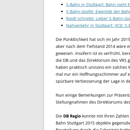
S-Bahn in Stuttgart: Bahn sieht E
S-Bahn-Gipfel: Eigenlob der Bah
Raidt schreibt: Lieber S-Bahn-Gip
Nahverkehr in Stuttgart: VCD: S
Die Pünktlichkeit hat sich im Jahr 20
aber nach dem Tiefstand 2014 wäre e
gewesen. Insofern ist es verfrüht, be
die DB und das Direktorium des VRS ge
haben praktisch unisono ein solches 
mal nur ein Hoffnungsschimmer auf ei
spürbare Verbesserung der Lage in de
Nun einige Bemerkungen zur Präsenta
Stellungnahmen des Direktoriums des
Die
DB Regio
konnte mit Ihren Zahlen 
Bahn Stuttgart 2015 objektiv gegenübe
Beurteilung durch die Fahrgäste hatt