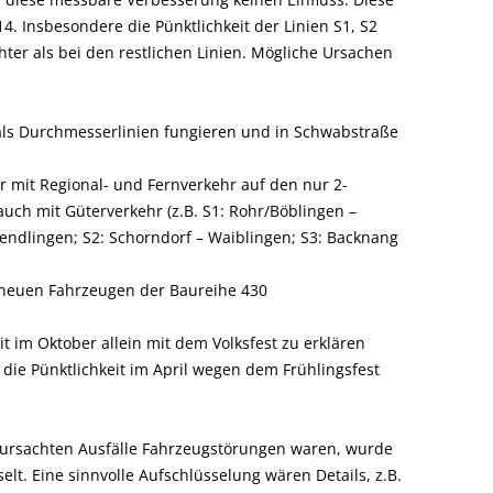
4. Insbesondere die Pünktlichkeit der Linien S1, S2
chter als bei den restlichen Linien. Mögliche Ursachen
e als Durchmesserlinien fungieren und in Schwabstraße
r mit Regional- und Fernverkehr auf den nur 2-
auch mit Güterverkehr (z.B. S1: Rohr/Böblingen –
endlingen; S2: Schorndorf – Waiblingen; S3: Backnang
n neuen Fahrzeugen der Baureihe 430
it im Oktober allein mit dem Volksfest zu erklären
t die Pünktlichkeit im April wegen dem Frühlingsfest
erursachten Ausfälle Fahrzeugstörungen waren, wurde
elt. Eine sinnvolle Aufschlüsselung wären Details, z.B.