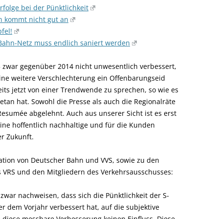
rfolge bei der Pünktlichkeit
n kommt nicht gut an
fel!
-Bahn-Netz muss endlich saniert werden
15 zwar gegenüber 2014 nicht unwesentlich verbessert,
ine weitere Verschlechterung ein Offenbarungseid
reits jetzt von einer Trendwende zu sprechen, so wie es
tan hat. Sowohl die Presse als auch die Regionalräte
Resumée abgelehnt. Auch aus unserer Sicht ist es erst
ne hoffentlich nachhaltige und für die Kunden
r Zukunft.
tion von Deutscher Bahn und VVS, sowie zu den
 VRS und den Mitgliedern des Verkehrsausschusses:
zwar nachweisen, dass sich die Pünktlichkeit der S-
r dem Vorjahr verbessert hat, auf die subjektive
e diese messbare Verbesserung keinen Einfluss. Diese