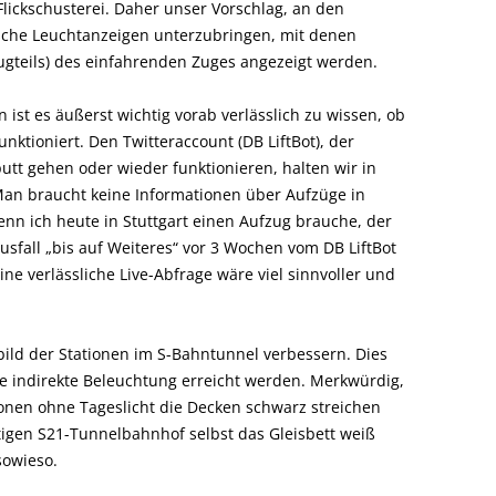
Flickschusterei. Daher unser Vorschlag, an den
che Leuchtanzeigen unterzubringen, mit denen
Zugteils) des einfahrenden Zuges angezeigt werden.
 ist es äußerst wichtig vorab verlässlich zu wissen, ob
nktioniert. Den Twitteraccount (DB LiftBot), der
t gehen oder wieder funktionieren, halten wir in
an braucht keine Informationen über Aufzüge in
enn ich heute in Stuttgart einen Aufzug brauche, der
usfall „bis auf Weiteres“ vor 3 Wochen vom DB LiftBot
Eine verlässliche Live-Abfrage wäre viel sinnvoller und
bild der Stationen im S-Bahntunnel verbessern. Dies
ne indirekte Beleuchtung erreicht werden. Merkwürdig,
onen ohne Tageslicht die Decken schwarz streichen
tigen S21-Tunnelbahnhof selbst das Gleisbett weiß
sowieso.