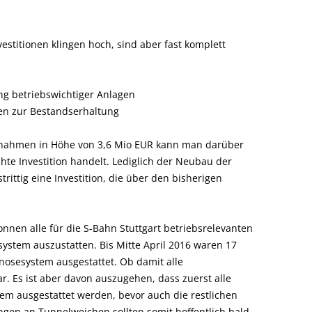
estitionen klingen hoch, sind aber fast komplett
ng betriebswichtiger Anlagen
nen zur Bestandserhaltung
ßnahmen in Höhe von 3,6 Mio EUR kann man darüber
chte Investition handelt. Lediglich der Neubau der
rittig eine Investition, die über den bisherigen
nnen alle für die S-Bahn Stuttgart betriebsrelevanten
stem auszustatten. Bis Mitte April 2016 waren 17
sesystem ausgestattet. Ob damit alle
r. Es ist aber davon auszugehen, dass zuerst alle
m ausgestattet werden, bevor auch die restlichen
gen an Tunnelweichen sollten somit hoffentlich bald