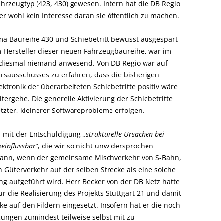
Fahrzeugtyp (423, 430) gewesen. Intern hat die DB Regio
er wohl kein Interesse daran sie öffentlich zu machen.
hema Baureihe 430 und Schiebetritt bewusst ausgespart
 Hersteller dieser neuen Fahrzeugbaureihe, war im
 diesmal niemand anwesend. Von DB Regio war auf
rsausschusses zu erfahren, dass die bisherigen
ktronik der überarbeiteten Schiebetritte positiv wäre
ergehe. Die generelle Aktivierung der Schiebetritte
etzter, kleinerer Softwareprobleme erfolgen.
. mit der Entschuldigung
„strukturelle Ursachen bei
influssbar“
, die wir so nicht unwidersprochen
dann, wenn der gemeinsame Mischverkehr von S-Bahn,
 Güterverkehr auf der selben Strecke als eine solche
g aufgeführt wird. Herr Becker von der DB Netz hatte
r die Realisierung des Projekts Stuttgart 21 und damit
e auf den Fildern eingesetzt. Insofern hat er die noch
ngen zumindest teilweise selbst mit zu