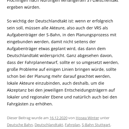
Plochingen nach Nürtingen verlängerten S1-Zwischentakt
ergeben würden.
So wichtig der Deutschlandtakt ist: wenn er erfolgreich
sein soll, müssen alle Akteure, also auch der VRS als
Aufgabenträger der S-Bahn, in den Planungsprozess mit
eingebunden werden, damit nicht
seitens der
Aufgabenträger
etwas geplant wird, das dann dem
Deutschlandtakt widerspricht. Ganz abgesehen davon,
dass der Fahrplanentwurf, sollte er so umgesetzt werden,
große Probleme auf einigen Linien bringen würde, sollte
schon bei der Planung mehr darauf geachtet werden,
lokale Akteure einzubinden, auch deshalb, um die
Akzeptanz
bei
den jeweiligen Entscheidungsträgern auf
lokaler und regionaler Ebene und natürlich auch bei den
Fahrgästen zu erhöhen.
Dieser Beitrag wurde am
16.12.2020
von
Hosea Winter
unter
Deutsche Bahn
,
Deutschlandtakt
,
Fahrplan
,
S-Bahn Stuttgart
,