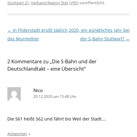
Stuttgart 21
,
Verband Region Stgt (VRS)
veröffentlicht.
Beitragsnavigation
←
In Filderstadt grüßt täglich
2020, ein pünktliches Jahr bei
das Murmeltier
der S-Bahn Stuttgart?
→
2 Kommentare zu „
Die S-Bahn und der
Deutschlandtakt – eine Übersicht
“
Nico
20.12.2020 um 15:48 Uhr
Die S61 heißt S62 und fährt bis Weil der Stadt….
↓
Antworten