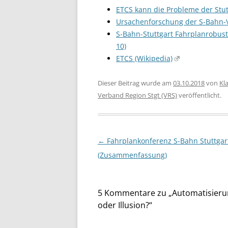
ETCS kann die Probleme der Stut
Ursachenforschung der S-Bahn-
S-Bahn-Stuttgart Fahrplanrobusth
10)
ETCS (Wikipedia)
Dieser Beitrag wurde am
03.10.2018
von
Kl
Verband Region Stgt (VRS)
veröffentlicht.
Beitragsnavigation
←
Fahrplankonferenz S-Bahn Stuttgar
(Zusammenfassung)
5 Kommentare zu „
Automatisieru
oder Illusion?
“