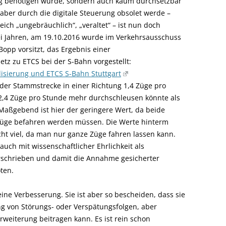
rung benötigen würde, sondern auch kaum durchsetzbar
aber durch die digitale Steuerung obsolet werde –
ich „ungebräuchlich“, „veraltet“ – ist nun doch
ei Jahren, am 19.10.2016 wurde im Verkehrsausschuss
pp vorsitzt, das Ergebnis einer
tz zu ETCS bei der S-Bahn vorgestellt:
isierung und ETCS S-Bahn Stuttgart
der Stammstrecke in einer Richtung 1,4 Züge pro
2,4 Züge pro Stunde mehr durchschleusen könnte als
 Maßgebend ist hier der geringere Wert, da beide
Züge befahren werden müssen. Die Werte hinterm
 viel, da man nur ganze Züge fahren lassen kann.
uch mit wissenschaftlicher Ehrlichkeit als
erschrieben und damit die Annahme gesicherter
ten.
ine Verbesserung. Sie ist aber so bescheiden, dass sie
ng von Störungs- oder Verspätungsfolgen, aber
erweiterung beitragen kann. Es ist rein schon