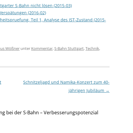
tgarter S-Bahn nicht lösen (2015-03)
Verspätungen (2016-02)
eitspruefung, Teil 1, Analyse des IST-Zustand (2015-
aus Wößner
unter
Kommentar
,
S-Bahn Stuttgart
,
Technik
,
t
Schnitzeljagd und Namika-Konzert zum 40-
jährigen Jubiläum
→
ng bei der S-Bahn – Verbesserungspotenzial