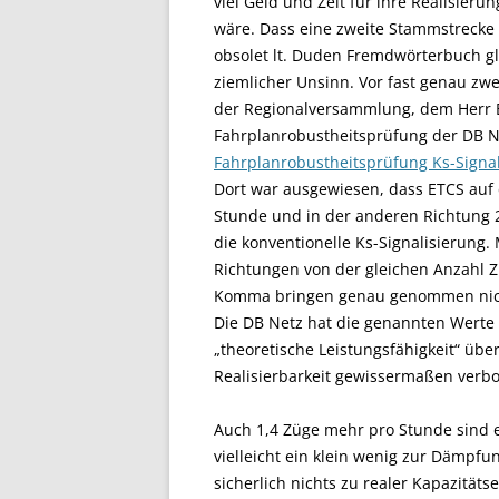
viel Geld und Zeit für ihre Realisie
wäre. Dass eine zweite Stammstrecke 
obsolet lt. Duden Fremdwörterbuch gle
ziemlicher Unsinn. Vor fast genau zw
der Regionalversammlung, dem Herr Bo
Fahrplanrobustheitsprüfung der DB Ne
Fahrplanrobustheitsprüfung Ks-Signal
Dort war ausgewiesen, dass ETCS auf 
Stunde und in der anderen Richtung 
die konventionelle Ks-Signalisierung.
Richtungen von der gleichen Anzahl 
Komma bringen genau genommen nicht
Die DB Netz hat die genannten Werte a
„theoretische Leistungsfähigkeit“ üb
Realisierbarkeit gewissermaßen verbo
Auch 1,4 Züge mehr pro Stunde sind e
vielleicht ein klein wenig zur Dämpfu
sicherlich nichts zu realer Kapazitäts