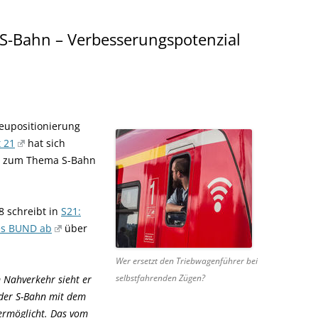
 S-Bahn – Verbesserungspotenzial
eupositionierung
t 21
hat sich
h zum Thema S-Bahn
8 schreibt in
S21:
es BUND ab
über
Wer ersetzt den Triebwagenführer bei
selbstfahrenden Zügen?
m Nahverkehr sieht er
 der S-Bahn mit dem
 ermöglicht. Das vom