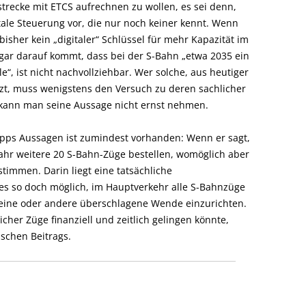
strecke mit ETCS aufrechnen zu wollen, es sei denn,
ale Steuerung vor, die nur noch keiner kennt. Wenn
bisher kein „digitaler“ Schlüssel für mehr Kapazität im
gar darauf kommt, dass bei der S-Bahn „etwa 2035 ein
“, ist nicht nachvollziehbar. Wer solche, aus heutiger
etzt, muss wenigstens den Versuch zu deren sachlicher
ann man seine Aussage nicht ernst nehmen.
opps Aussagen ist zumindest vorhanden: Wenn er sagt,
ahr weitere 20 S-Bahn-Züge bestellen, womöglich aber
timmen. Darin liegt eine tatsächliche
es so doch möglich, im Hauptverkehr alle S-Bahnzüge
 eine oder andere überschlagene Wende einzurichten.
cher Züge finanziell und zeitlich gelingen könnte,
ischen Beitrags.