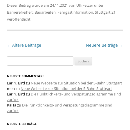
Dieser Beitrag wurde am
24.11.2021
von
Ulli Fetzer
unter
Barrierefreiheit
,
Bauarbeiten
,
Fahrgastinformation
,
Stuttgart 21
veröffentlicht.
Beitragsnavigation
←
Ältere Beiträge
Neuere Beiträge
→
Suchen
nach:
NEUESTE KOMMENTARE
Earl Y. Bird
zu
Neue Webseite zur Situation bei der S-Bahn Stuttgart
meh
zu
Neue Webseite zur Situation bei der S-Bahn Stuttgart
Earl Y. Bird
zu
Die Pünktlichkeits- und Verspätungsdiagramme sind
zurück
KaHa
zu
Die Pünktlichkeits- und Verspätungsdiagramme sind
zurück
NEUESTE BEITRÄGE