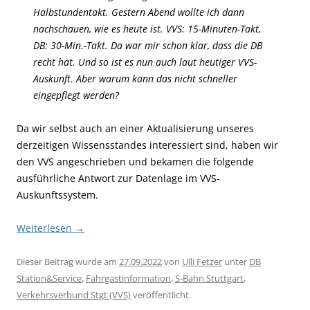
Halbstundentakt. Gestern Abend wollte ich dann
nachschauen, wie es heute ist. VVS: 15-Minuten-Takt,
DB: 30-Min.-Takt. Da war mir schon klar, dass die DB
recht hat. Und so ist es nun auch laut heutiger VVS-
Auskunft. Aber warum kann das nicht schneller
eingepflegt werden?
Da wir selbst auch an einer Aktualisierung unseres
derzeitigen Wissensstandes interessiert sind, haben wir
den VVS angeschrieben und bekamen die folgende
ausführliche Antwort zur Datenlage im VVS-
Auskunftssystem.
Weiterlesen
→
Dieser Beitrag wurde am
27.09.2022
von
Ulli Fetzer
unter
DB
Station&Service
,
Fahrgastinformation
,
S-Bahn Stuttgart
,
Verkehrsverbund Stgt (VVS)
veröffentlicht.