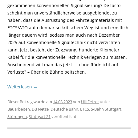
gekommenen konventionellen Signalisierung? De facto
scheint man unverständlicherweise ausgeblendet zu
haben, dass die Ausrüstung des Fahrzeugmaterials mit
ETCS/ATO auf offenbar so kritischem Weg ist und ernstlich
länger dauern wird, sodass man auch nach Dezember
2025 auf konventionelle Signaltechnik nicht verzichten
kann. Jetzt besteht der Zugzwang, hunderte Kilometer
Kabel für die konventionelle Technik verlegen zu müssen.
Anscheinend will man das jetzt — ohne Rücksicht auf
Verluste? – über die Bühne peitschen.
Weiterlesen
→
Dieser Beitrag wurde am
14.03.2023
von
Ulli Fetzer
unter
Bauarbeiten
,
DB Netze
,
Deutsche Bahn
,
ETCS
,
S-Bahn Stuttgart
,
Störungen
,
Stuttgart 21
veröffentlicht.