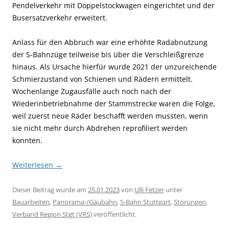
Pendelverkehr mit Doppelstockwagen eingerichtet und der
Busersatzverkehr erweitert.
Anlass für den Abbruch war eine erhöhte Radabnutzung
der S-Bahnzüge teilweise bis über die Verschleißgrenze
hinaus. Als Ursache hierfür wurde 2021 der unzureichende
Schmierzustand von Schienen und Rädern ermittelt.
Wochenlange Zugausfälle auch noch nach der
Wiederinbetriebnahme der Stammstrecke waren die Folge,
weil zuerst neue Räder beschafft werden mussten, wenn
sie nicht mehr durch Abdrehen reprofiliert werden
konnten.
Weiterlesen
→
Dieser Beitrag wurde am
25.01.2023
von
Ulli Fetzer
unter
Bauarbeiten
,
Panorama-/Gäubahn
,
S-Bahn Stuttgart
,
Störungen
,
Verband Region Stgt (VRS)
veröffentlicht.