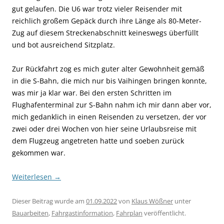
gut gelaufen. Die U6 war trotz vieler Reisender mit
reichlich großem Gepäck durch ihre Länge als 80-Meter-
Zug auf diesem Streckenabschnitt keineswegs überfüllt
und bot ausreichend Sitzplatz.
Zur Rückfahrt zog es mich guter alter Gewohnheit gemäß
in die S-Bahn, die mich nur bis Vaihingen bringen konnte,
was mir ja klar war. Bei den ersten Schritten im
Flughafenterminal zur S-Bahn nahm ich mir dann aber vor,
mich gedanklich in einen Reisenden zu versetzen, der vor
zwei oder drei Wochen von hier seine Urlaubsreise mit
dem Flugzeug angetreten hatte und soeben zurück
gekommen war.
Weiterlesen
→
Dieser Beitrag wurde am
01.09.2022
von
Klaus Wößner
unter
Bauarbeiten
,
Fahrgastinformation
,
Fahrplan
veröffentlicht.