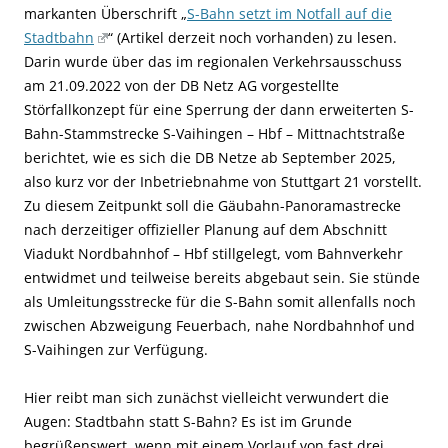
markanten Überschrift „
S-Bahn setzt im Notfall auf die
Stadtbahn
“ (Artikel derzeit noch vorhanden) zu lesen.
Darin wurde über das im regionalen Verkehrsausschuss
am 21.09.2022 von der DB Netz AG vorgestellte
Störfallkonzept für eine Sperrung der dann erweiterten S-
Bahn-Stammstrecke S-Vaihingen – Hbf – Mittnachtstraße
berichtet, wie es sich die DB Netze ab September 2025,
also kurz vor der Inbetriebnahme von Stuttgart 21 vorstellt.
Zu diesem Zeitpunkt soll die Gäubahn-Panoramastrecke
nach derzeitiger offizieller Planung auf dem Abschnitt
Viadukt Nordbahnhof – Hbf stillgelegt, vom Bahnverkehr
entwidmet und teilweise bereits abgebaut sein. Sie stünde
als Umleitungsstrecke für die S-Bahn somit allenfalls noch
zwischen Abzweigung Feuerbach, nahe Nordbahnhof und
S-Vaihingen zur Verfügung.
Hier reibt man sich zunächst vielleicht verwundert die
Augen: Stadtbahn statt S-Bahn? Es ist im Grunde
begrüßenswert, wenn mit einem Vorlauf von fast drei