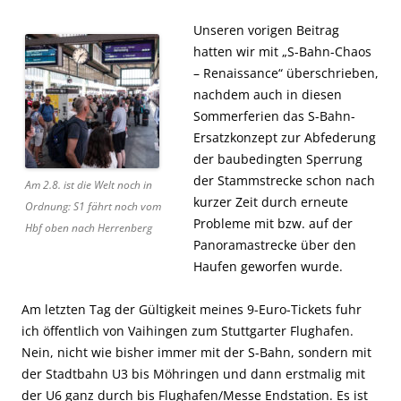
Unseren vorigen Beitrag
hatten wir mit „S-Bahn-Chaos
– Renaissance“ überschrieben,
nachdem auch in diesen
Sommerferien das S-Bahn-
Ersatzkonzept zur Abfederung
der baubedingten Sperrung
der Stammstrecke schon nach
Am 2.8. ist die Welt noch in
kurzer Zeit durch erneute
Ordnung: S1 fährt noch vom
Probleme mit bzw. auf der
Hbf oben nach Herrenberg
Panoramastrecke über den
Haufen geworfen wurde.
Am letzten Tag der Gültigkeit meines 9-Euro-Tickets fuhr
ich öffentlich von Vaihingen zum Stuttgarter Flughafen.
Nein, nicht wie bisher immer mit der S-Bahn, sondern mit
der Stadtbahn U3 bis Möhringen und dann erstmalig mit
der U6 ganz durch bis Flughafen/Messe Endstation. Es ist