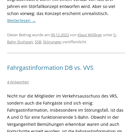
Jahren ein Störfallkonzept entworfen wird. Aber so viel
schon vorweg: das Konzept erscheint unrealistisch.
Weiterlesen
→
Dieser Beitrag wurde am
09.12.2022
von
Klaus Wößner
unter
S-
Bahn Stuttgart
,
SSB
,
Störungen
veröffentlicht.
Fahrgastinformation DB vs. VVS
4 Antworten
Nicht nur die Mitglieder im
Verkehrsausschuss des VRS,
sondern auch die Fahrgäste sind sich einig:
Fahrgastinformation, insbesondere im Störungsfall, ist das
A und O für eine funktionierende S-Bahn. Obwohl in der
Vergangenheit Bemühungen erkennbar waren und auch
Fortschritte erzielt wurden, ist die Fahrgastinformation im