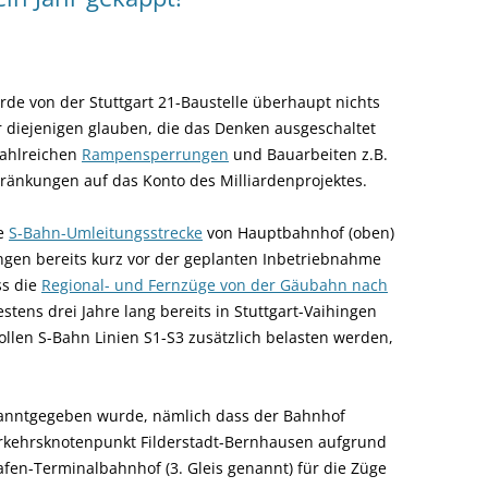
rde von der Stuttgart 21-Baustelle überhaupt nichts
 diejenigen glauben, die das Denken ausgeschaltet
ahlrei
chen
Rampensperrungen
und Bauarbeiten z.B.
ränkungen auf das Konto des Milliardenprojektes.
te
S-Bahn-Umleitungsstrecke
von Hauptbahnhof (oben)
ngen bereits kurz vor der geplanten Inbetriebnahme
ss die
Regional- und Fernzüge von der Gäubahn nach
stens drei Jahre lang bereits in Stuttgart-Vaihingen
llen S-Bahn Linien S1-S3 zusätzlich belasten werden,
kanntgegeben wurde, nämlich dass der Bahnhof
rkehrsknotenpunkt Filderstadt-Bernhausen aufgrund
fen-Terminalbahnhof (3. Gleis genannt) für die Züge