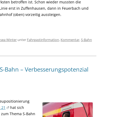
ärksten betroffen ist. Schon wieder mussten die
inie erst in Zuffenhausen, dann in Feuerbach und
ahnhof (oben) vorzeitig aussteigen.
sea Winter
unter
Fahrgastinformation
,
Kommentar
,
S-Bahn
 S-Bahn – Verbesserungspotenzial
eupositionierung
t 21
hat sich
h zum Thema S-Bahn