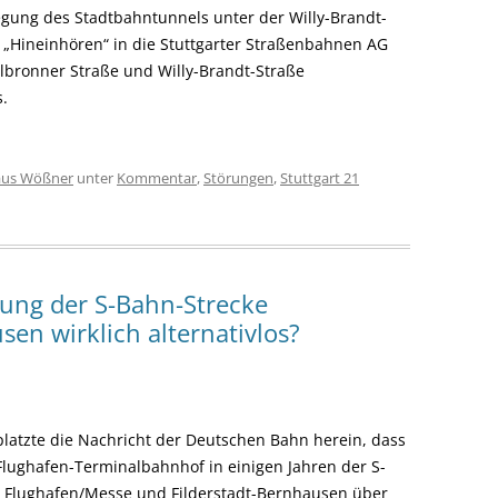
gung des Stadtbahntunnels unter der Willy-Brandt-
m „Hineinhören“ in die Stuttgarter Straßenbahnen AG
ilbronner Straße und Willy-Brandt-Straße
.
aus Wößner
unter
Kommentar
,
Störungen
,
Stuttgart 21
rung der S-Bahn-Strecke
en wirklich alternativlos?
latzte die Nachricht der Deutschen Bahn herein, dass
 Flughafen-Terminalbahnhof in einigen Jahren der S-
 Flughafen/Messe und Filderstadt-Bernhausen über