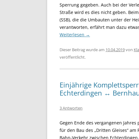
Sperrung gegeben. Auch bei der Verle
Straße wird es dies nicht geben. Bei
(SSB), die die Umbauten unter der He
verantworten, erfährt man dazu etwas
Weiterlesen
→
Dieser Beitrag wurde am
10.04.2019
von
Kl
veröffentlicht.
Einjährige Komplettsper
Echterdingen ↔ Bernhaus
3 Antworten
Gegen Ende des vergangenen Jahres p
für den Bau des „Dritten Gleises“ am
Bahn-Verkehr zwischen Echterdingen,