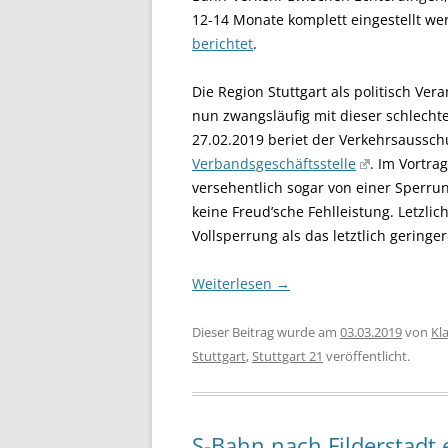
12-14 Monate komplett eingestellt w
berichtet
.
Die Region Stuttgart als politisch Ve
nun zwangsläufig mit dieser schlecht
27.02.2019 beriet der Verkehrsaussc
Verbandsgeschäftsstelle
. Im Vortra
versehentlich sogar von einer Sperru
keine Freud’sche Fehlleistung. Letzl
Vollsperrung als das letztlich gering
Weiterlesen
→
Dieser Beitrag wurde am
03.03.2019
von
Kl
Stuttgart
,
Stuttgart 21
veröffentlicht.
S-Bahn nach Filderstadt 