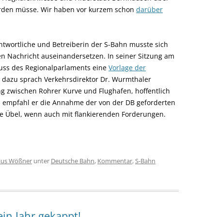
erden müsse. Wir haben vor kurzem schon
darüber
rantwortliche und Betreiberin der S-Bahn musste sich
en Nachricht auseinandersetzen. In seiner Sitzung am
huss des Regionalparlaments eine
Vorlage der
g dazu sprach Verkehrsdirektor Dr. Wurmthaler
ng zwischen Rohrer Kurve und Flughafen, hoffentlich
ich empfahl er die Annahme der von der DB geforderten
ere Übel, wenn auch mit flankierenden Forderungen.
aus Wößner
unter
Deutsche Bahn
,
Kommentar
,
S-Bahn
ein Jahr gekappt!