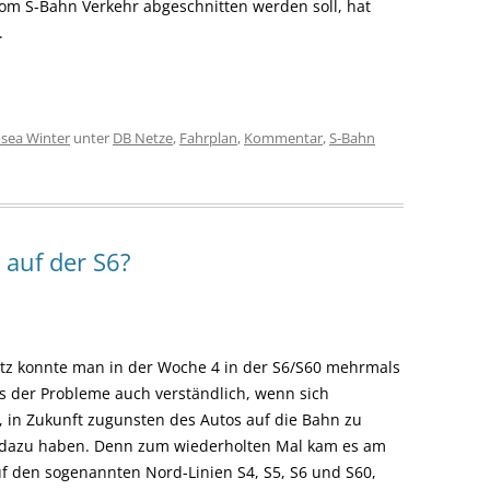
vom S-Bahn Verkehr abgeschnitten werden soll, hat
.
sea Winter
unter
DB Netze
,
Fahrplan
,
Kommentar
,
S-Bahn
 auf der S6?
atz konnte man in der Woche 4 in der S6/S60 mehrmals
ts der Probleme auch verständlich, wenn sich
 in Zukunft
zugunsten des Autos auf die Bahn zu
t dazu
haben. Denn
zum wiederholten Mal kam es am
f den sogenannten Nord-Linien S4, S5, S6 und S60,